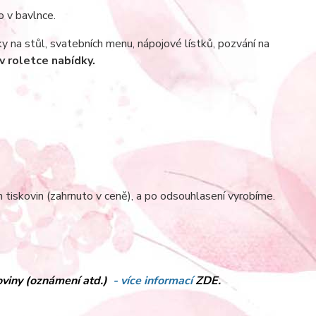
o v bavlnce.
y na stůl, svatebních menu, nápojové lístků, pozvání na
v roletce nabídky.
tiskovin (zahrnuto v ceně), a po odsouhlasení vyrobíme.
koviny (oznámení atd.)
- více informací
ZDE.