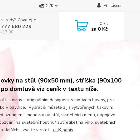
Přihlášení
CZK
 si rady? Zavolejte.
0
ks
 777 680 229
za
0 Kč
0-17:00
ovky na stůl (90x50 mm), stříška (90x100
po domluvě viz ceník v textu níže.
ní tiskoviny s originálním designem, s motivem bavlny, pro
ako v bavlnce. Vybrat si můžete z již vytvořených tiskovin:
ní oznámení, jmenovky na stůl, svatebních menu, nápojové
 pozvání na svatební hostinu/raut, etiket na víno, svatebních
a dalších - zvolte v rolet...
celý popis