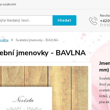
a soukromí
Nevíte
Hledat
+420
Čt 9:0
vatba
Svatební jmenovky - BAVLNA
ební jmenovky - BAVLNA
Jmen
mm) 
Svateb
život j
svateb
lístků,
placek 