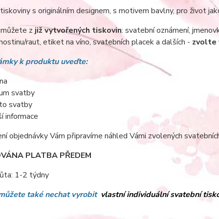
tiskoviny s originálním designem, s motivem bavlny, pro život jak
i můžete z
již vytvořených tiskovin
: svatební oznámení, jmenovk
hostinu/raut, etiket na víno, svatebních placek a dalších -
zvolte 
mky k produktu uveďte:
na
um svatby
to svatby
ší informace
ní objednávky Vám připravíme náhled Vámi zvolených svatebních 
VÁNA PLATBA PŘEDEM
ůta: 1-2 týdny
 můžete také nechat vyrobit
vlastní individuální svatební tis