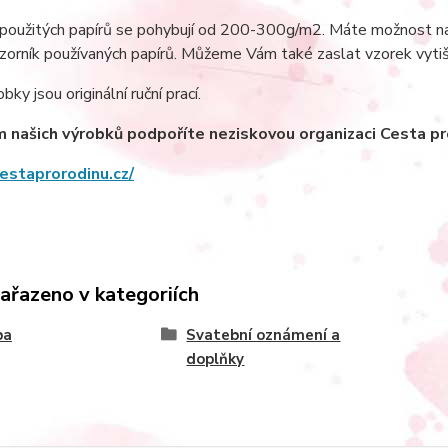
oužitých papírů se pohybují od 200-300g/m2. Máte možnost navš
vzorník používaných papírů. Můžeme Vám také zaslat vzorek vyti
ky jsou originální ruční prací.
našich výrobků podpoříte neziskovou organizaci Cesta pro 
cestaprorodinu.cz/
zařazeno v kategoriích
ba
Svatební oznámení a
doplňky