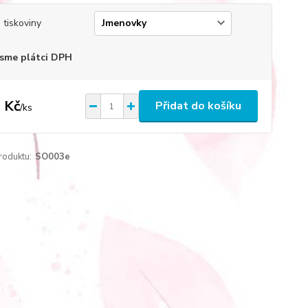
 tiskoviny
sme plátci DPH
 Kč
Přidat do košíku
/
ks
roduktu:
SO003e