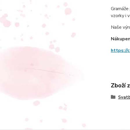
Gramáže p
vzorky i 
Naše výrob
Nákupem 
https://
Zboží 
Svat