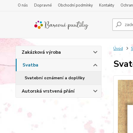
O nás
Dopravné
Obchodní podmínky
Kontakty
Ochran
Úvod
S
Zakázková výroba
Svat
Svatba
Svatební oznámení a doplňky
Autorská vrstvená přání