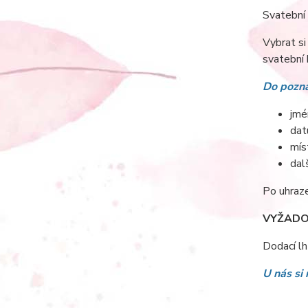
Svatební 
Vybrat s
svatební 
Do pozná
jmé
dat
mís
dal
Po uhraze
VYŽADO
Dodací lh
U nás si