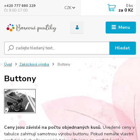
0
ks
+420 777 680 229
CZK
za
0 Kč
Čt 9:00-17:00
Menu
Hledat
Úvod
Zakázková výroba
Buttony
Buttony
Ceny jsou závislé na počtu objednaných kusů.
Uvedené ceny v
tabulce zahrnují samotnou výrobu buttonu. Pokud nemáte vlastní