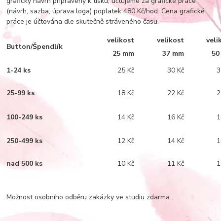
grafický návrh připravený k tisku, účtujeme za grafické práce
(návrh, sazba, úprava loga) poplatek 480 Kč/hod. Cena grafické
práce je účtována dle skutečně stráveného času.
velikost
velikost
veli
Button/Špendlík
25 mm
37 mm
50
1-24 ks
25 Kč
30 Kč
3
25-99 ks
18 Kč
22 Kč
2
100-249 ks
14 Kč
16 Kč
1
250-499 ks
12 Kč
14 Kč
1
nad 500 ks
10 Kč
11 Kč
1
Možnost osobního odběru zakázky ve studiu zdarma.