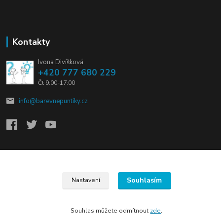
Kontakty
Ivona Divíšková
+420 777 680 229
Čt 9:00-17:00
info@barevnepuntiky.cz
Vytvořeno na
Eshop-rychle.cz
Souhlasím
Nastavení
Souhlas můžete odmítnout
zde
.