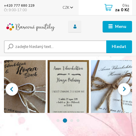
0
ks
+420 777 680 229
CZK
za
0 Kč
Čt 9:00-17:00
Menu
Hledat