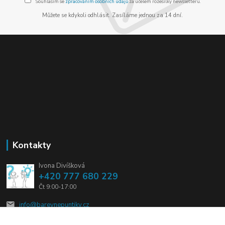
Souhlasím se
zpracováním osobních údajů
za účelem rozesílky newsletteru.
Můžete se kdykoli odhlásit. Zasíláme jednou za 14 dní.
Kontakty
Ivona Divíšková
+420 777 680 229
Čt 9:00-17:00
info@barevnepuntiky.cz