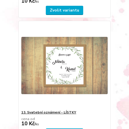
10 Kč
/
ks
Zvolit variantu
13. Svatební oznámení - LÍSTKY
cena od
10 Kč
/
ks