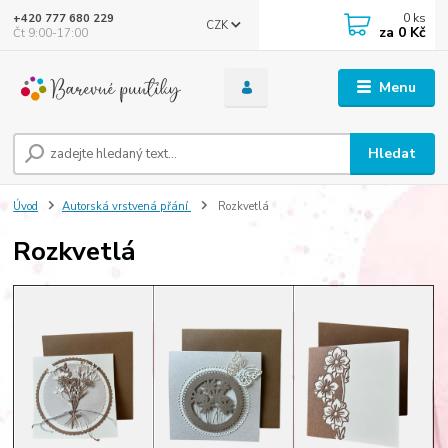
0
ks
+420 777 680 229
CZK
za
0 Kč
Čt 9:00-17:00
Menu
Hledat
Úvod
Autorská vrstvená přání
Rozkvetlá
Rozkvetlá