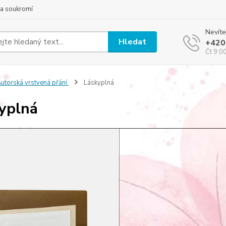
a soukromí
Nevíte
Hledat
+420
Čt 9:0
utorská vrstvená přání
Láskyplná
yplná