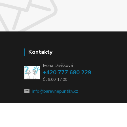
Kontakty
Ivona Divíšková
+420 777 680 229
Čt 9:00-17:00
info@barevnepuntiky.cz