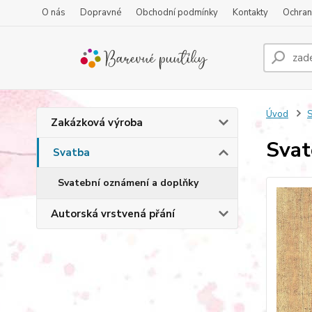
O nás
Dopravné
Obchodní podmínky
Kontakty
Ochran
Úvod
S
Zakázková výroba
Sva
Svatba
Svatební oznámení a doplňky
Autorská vrstvená přání