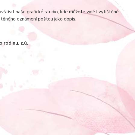
tívit naše grafické studio, kde můžete vidět vytištěné
štěného oznámení poštou jako dopis.
rodinu, z.ú.­