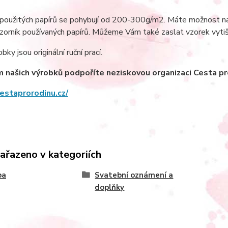
oužitých papírů se pohybují od 200-300g/m2. Máte možnost navš
vzorník používaných papírů. Můžeme Vám také zaslat vzorek vyti
ky jsou originální ruční prací.
našich výrobků podpoříte neziskovou organizaci Cesta pro 
cestaprorodinu.cz/
zařazeno v kategoriích
ba
Svatební oznámení a
doplňky