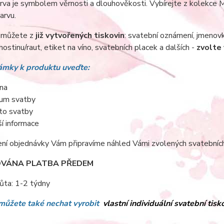
va je symbolem věrnosti a dlouhověkosti. Vybírejte z kolekce 
arvu.
i můžete z
již vytvořených tiskovin
: svatební oznámení, jmenovk
hostinu/raut, etiket na víno, svatebních placek a dalších -
zvolte 
mky k produktu uveďte:
na
um svatby
to svatby
ší informace
ní objednávky Vám připravíme náhled Vámi zvolených svatebních 
VÁNA PLATBA PŘEDEM
ůta: 1-2 týdny
 můžete také nechat vyrobit
vlastní individuální svatební tis