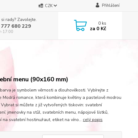
Přihlášení
CZK
 si rady? Zavolejte.
0
ks
 777 680 229
za
0 Kč
0-17:00
E
ební menu (90x160 mm)
barva je symbolem věrnosti a dlouhověkosti. Vybírejte z
e Modrá romance, která kombinuje květiny a pastelově modrou
Vybrat si můžete z již vytvořených tiskovin: svatební
ní, jmenovky na stůl, svatebních menu, nápojové lístků,
 na svatební hostinu/raut, etiket na víno...
celý popis