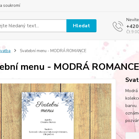
a soukromí
Nevíte
Hledat
+420
Čt 9:0
vatba
Svatební menu - MODRÁ ROMANCE
tební menu - MODRÁ ROMANC
Svat
Modrá 
kolekc
barvu. 
oznáme
pozvání