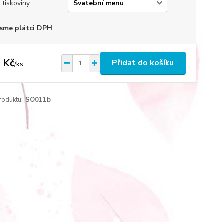
 tiskoviny
sme plátci DPH
 Kč
Přidat do košíku
/
ks
roduktu:
SO011b