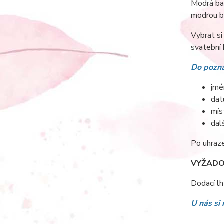
Modrá bar
modrou b
Vybrat s
svatební 
Do pozná
jmé
dat
mís
dal
Po uhraze
VYŽADO
Dodací lh
U nás si