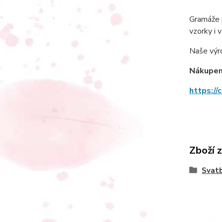
Gramáže p
vzorky i 
Naše výrob
Nákupem 
https://
Zboží 
Svat