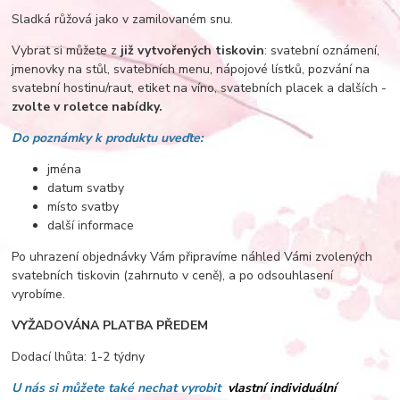
Sladká růžová jako v zamilovaném snu.
Vybrat si můžete z
již vytvořených tiskovin
: svatební oznámení,
jmenovky na stůl, svatebních menu, nápojové lístků, pozvání na
svatební hostinu/raut, etiket na víno, svatebních placek a dalších -
zvolte v roletce nabídky.
Do poznámky k produktu uveďte:
jména
datum svatby
místo svatby
další informace
Po uhrazení objednávky Vám připravíme náhled Vámi zvolených
svatebních tiskovin (zahrnuto v ceně), a po odsouhlasení
vyrobíme.
VYŽADOVÁNA PLATBA PŘEDEM
Dodací lhůta: 1-2 týdny
U nás si můžete také nechat vyrobit
vlastní individuální