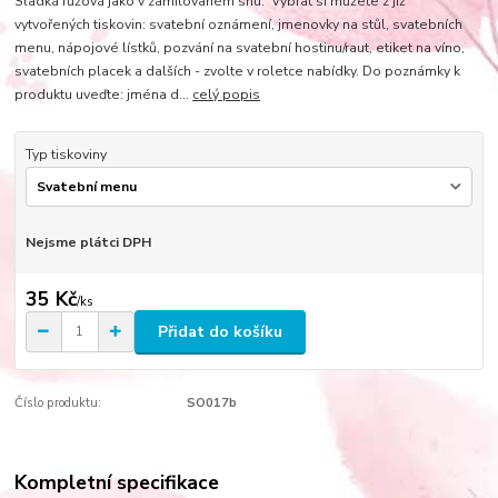
Sladká růžová jako v zamilovaném snu. Vybrat si můžete z již
vytvořených tiskovin: svatební oznámení, jmenovky na stůl, svatebních
menu, nápojové lístků, pozvání na svatební hostinu/raut, etiket na víno,
svatebních placek a dalších - zvolte v roletce nabídky. Do poznámky k
produktu uveďte: jména d...
celý popis
Typ tiskoviny
Nejsme plátci DPH
35 Kč
/
ks
Přidat do košíku
Číslo produktu:
SO017b
Kompletní specifikace