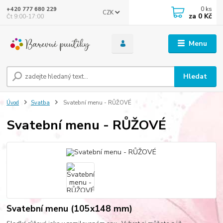
0
ks
+420 777 680 229
CZK
za
0 Kč
Čt 9:00-17:00
Menu
Hledat
Úvod
Svatba
Svatební menu - RŮŽOVÉ
Svatební menu - RŮŽOVÉ
Svatební menu (105x148 mm)