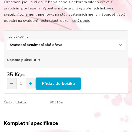
Oznámení jsou buď v bílé barvě nebo s dekorem bílého dřeva s
přírodním podlepem. Vybrat si můžete z již vytvořených tiskovin:
svatební oznámení, jmenovky na stůl, svatebních menu, nápojové lístků,
pozvání na svatební hostinu/raut, etike...
celý popis
Typ tiskoviny
Nejsme plátci DPH
35 Kč
/
ks
Přidat do košíku
Číslo produktu:
SO010a
Kompletní specifikace