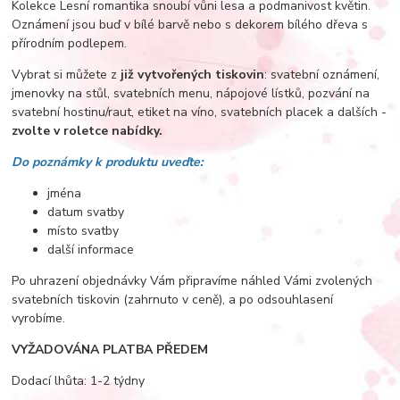
Kolekce Lesní romantika snoubí vůni lesa a podmanivost květin.
Oznámení jsou buď v bílé barvě nebo s dekorem bílého dřeva s
přírodním podlepem.
Vybrat si můžete z
již vytvořených tiskovin
: svatební oznámení,
jmenovky na stůl, svatebních menu, nápojové lístků, pozvání na
svatební hostinu/raut, etiket na víno, svatebních placek a dalších -
zvolte v roletce nabídky.
Do poznámky k produktu uveďte:
jména
datum svatby
místo svatby
další informace
Po uhrazení objednávky Vám připravíme náhled Vámi zvolených
svatebních tiskovin (zahrnuto v ceně), a po odsouhlasení
vyrobíme.
VYŽADOVÁNA PLATBA PŘEDEM
Dodací lhůta: 1-2 týdny