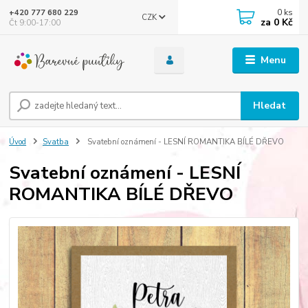
0
ks
+420 777 680 229
CZK
za
0 Kč
Čt 9:00-17:00
Menu
Hledat
Úvod
Svatba
Svatební oznámení - LESNÍ ROMANTIKA BÍLÉ DŘEVO
Svatební oznámení - LESNÍ
ROMANTIKA BÍLÉ DŘEVO