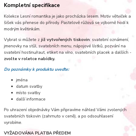
Kompletní specifikace
Kolekce Lesní romantika je jako procházka lesem. Motiv větviček a
šišek vás přenese do přírody. Pastelově růžová se výborně hodí k
modrým květinkám.
Vybrat si můžete z
již vytvořených tiskovin
: svatební oznámení,
jmenovky na stůl, svatebních menu, nápojové lístků, pozvání na
svatební hostinu/raut, etiket na víno, svatebních placek a dalších -
zvolte v roletce nabídky.
Do poznámky k produktu uveďte:
jména
datum svatby
místo svatby
další informace
Po uhrazení objednávky Vám připravíme náhled Vámi zvolených
svatebních tiskovin (zahrnuto v ceně), a po odsouhlasení
vyrobíme.
VYŽADOVÁNA PLATBA PŘEDEM