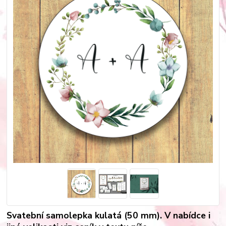
Svatební samolepka kulatá (50 mm). V nabídce i