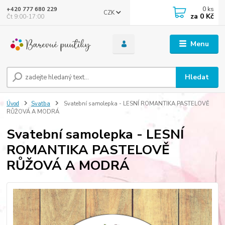
0
ks
+420 777 680 229
CZK
za
0 Kč
Čt 9:00-17:00
Menu
Hledat
Úvod
Svatba
Svatební samolepka - LESNÍ ROMANTIKA PASTELOVĚ
RŮŽOVÁ A MODRÁ
Svatební samolepka - LESNÍ
ROMANTIKA PASTELOVĚ
RŮŽOVÁ A MODRÁ