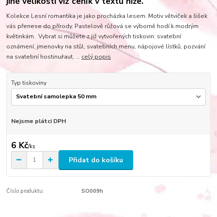
jiné velikosti viz ceník v textu níže.
Kolekce Lesní romantika je jako procházka lesem. Motiv větviček a šišek
vás přenese do přírody. Pastelově růžová se výborně hodí k modrým
květinkám. Vybrat si můžete z již vytvořených tiskovin: svatební
oznámení, jmenovky na stůl, svatebních menu, nápojové lístků, pozvání
na svatební hostinu/raut, ...
celý popis
Typ tiskoviny
Nejsme plátci DPH
6 Kč
/
ks
Přidat do košíku
Číslo produktu:
SO009h