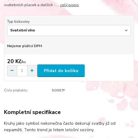
svatebních placek a dalších - ...
celý popis
Typ tiskoviny
Nejsme plátci DPH
20 Kč
/
ks
Přidat do košíku
Číslo produktu:
SO007f
Kompletní specifikace
Kruhy jako symbol nekonečna často dekorují svatby již od
nepaměti. Tento trend je hitem letošní sezóny.