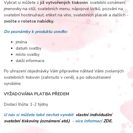
Vybrat si můžete z
již vytvořených tiskovin
: svatební oznámení,
jmenovky na stůl, svatebních menu, nápojové lístků, pozvání na
svatební hostinu/raut, etiket na víno, svatebních placek a dalších -
zvolte v roletce nabídky.
Do poznámky k produktu uveďte:
jména
datum svatby
místo svatby
další informace
Po uhrazení objednávky Vám připravíme náhled Vámi zvolených
svatebních tiskovin (zahrnuto v ceně), a po odsouhlasení
vyrobíme.
VYŽADOVÁNA PLATBA PŘEDEM
Dodací lhůta: 1-2 týdny
U nás si můžete také nechat vyrobit
vlastní individuální
svatební tiskoviny (oznámení atd.)
- více informací
ZDE.