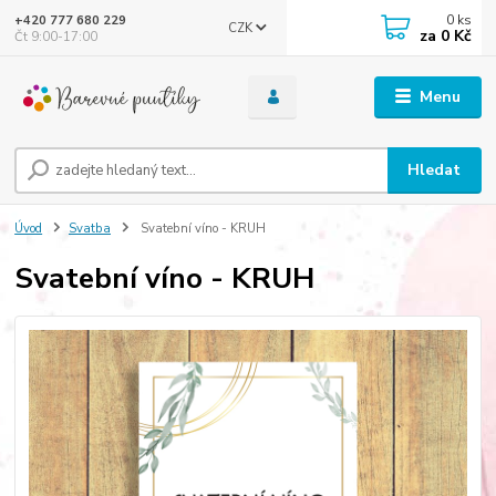
0
ks
+420 777 680 229
CZK
za
0 Kč
Čt 9:00-17:00
Menu
Hledat
Úvod
Svatba
Svatební víno - KRUH
Svatební víno - KRUH