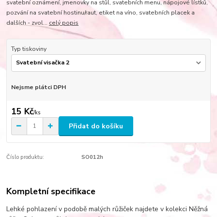
svatební oznámení, jmenovky na stůl, svatebních menu, nápojové lístků,
pozvání na svatební hostinu/raut, etiket na víno, svatebních placek a
dalších - zvol...
celý popis
Typ tiskoviny
Nejsme plátci DPH
15 Kč
/
ks
Přidat do košíku
Číslo produktu:
SO012h
Kompletní specifikace
Lehké pohlazení v podobě malých růžiček najdete v kolekci Něžná