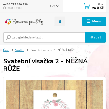
0
ks
+420 777 680 229
CZK
za
0 Kč
Čt 9:00-17:00
Menu
Hledat
Úvod
Svatba
Svatební visačka 2 - NĚŽNÁ RŮŽE
Svatební visačka 2 - NĚŽNÁ
RŮŽE