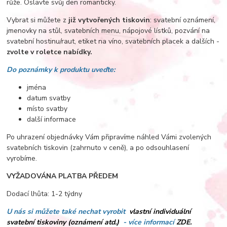
růže. Oslavte svůj den romanticky.
Vybrat si můžete z
již vytvořených tiskovin
: svatební oznámení,
jmenovky na stůl, svatebních menu, nápojové lístků, pozvání na
svatební hostinu/raut, etiket na víno, svatebních placek a dalších -
zvolte v roletce nabídky.
Do poznámky k produktu uveďte:
jména
datum svatby
místo svatby
další informace
Po uhrazení objednávky Vám připravíme náhled Vámi zvolených
svatebních tiskovin (zahrnuto v ceně), a po odsouhlasení
vyrobíme.
VYŽADOVÁNA PLATBA PŘEDEM
Dodací lhůta: 1-2 týdny
U nás si můžete také nechat vyrobit
vlastní individuální
svatební tiskoviny (oznámení atd.)
- více informací
ZDE.