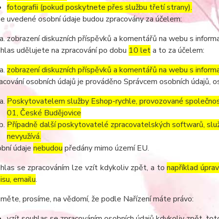
fotografii (pokud poskytnete přes službu třetí strany).
e uvedené osobní údaje budou zpracovány za účelem:
zobrazení diskuzních příspěvků a komentářů na webu s informa
hlas udělujete na zpracování po dobu
10 let
a to za účelem:
zobrazení diskuzních příspěvků a komentářů na webu s informa
acování osobních údajů je prováděno Správcem osobních údajů, os
Poskytovatelem služby Eshop-rychle, provozované společnost
01, České Budějovice
Případně další poskytovatelé zpracovatelských softwarů, služ
nevyužívá.
bní údaje
nebudou
předány mimo území EU.
hlas se zpracováním lze vzít kdykoliv zpět, a to
například úpra
isu, emailu
.
měte, prosíme, na vědomí, že podle Nařízení máte právo:
vzít souhlas se zpracováním osobních údajů kdykoliv zpět, to