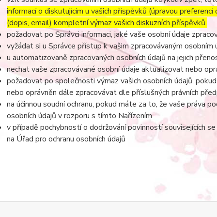
informací o diskutujícím u vašich příspěvků (úpravou preferencí
(dopis, email) kompletní výmaz vašich diskuzních příspěvků.
požadovat po Správci informaci, jaké vaše osobní údaje zpraco
vyžádat si u Správce přístup k vašim zpracovávaným osobním ú
u automatizovaně zpracovaných osobních údajů na jejich přeno
nechat vaše zpracovávané osobní údaje aktualizovat nebo opra
požadovat po společnosti výmaz vašich osobních údajů, pokud 
nebo oprávněn dále zpracovávat dle příslušných právních před
na účinnou soudní ochranu, pokud máte za to, že vaše práva po
osobních údajů v rozporu s tímto Nařízením
v případě pochybností o dodržování povinností souvisejících s
na Úřad pro ochranu osobních údajů