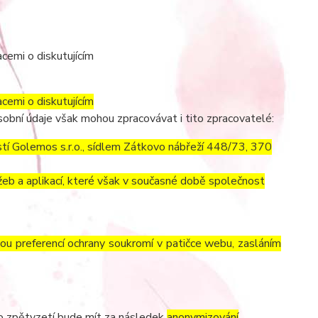
cemi o diskutujícím
cemi o diskutujícím
obní údaje však mohou zpracovávat i tito zpracovatelé:
í Golemos s.r.o., sídlem Zátkovo nábřeží 448/73, 370
eb a aplikací, které však v současné době společnost
vou preferencí ochrany soukromí v patičce webu, zasláním
to zpětvzetí bude mít za následek
anonymizování