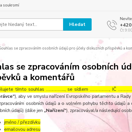
a soukromí
Nevíte
Hledat
+420
Čt 9:0
ouhlas se zpracováním osobních údajů pro účely diskuzních příspěvků a ko
las se zpracováním osobních úda
pěvků a komentářů
lujete tímto souhlas ……………..., se sídlem ………………, IČ ……………
rávce“
), aby ve smyslu nařízení Evropského parlamentu a Rady 
zpracováním osobních údajů a o volném pohybu těchto údajů a 
bních údajů) (dále jen
„Nařízení“
), zpracovával/a následující osob
jméno / přezdívku
emailovou adresu