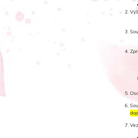
Výš
Sou
Zpr
Oso
Sou
dop
Vez