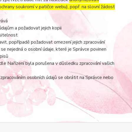
 ochrany soukromí v patičce webu), popř. na slovní žádost
vává
dajům a požadovat jejich kopii
sitelnost
vit, popřípadě požadovat omezení jejich zpracování
se nejedná o osobní údaje, které je Správce povinen
pisů
dle Nařízení byla porušena v důsledku zpracování vašich
e zpracováním osobních údajů se obrátit na Správce nebo