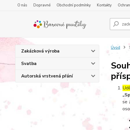
O nás
Dopravné
Obchodní podmínky
Kontakty
Ochran
Úvod
S
Zakázková výroba
Souh
Svatba
přís
Autorská vrstvená přání
Udě
„Sp
se 
oso