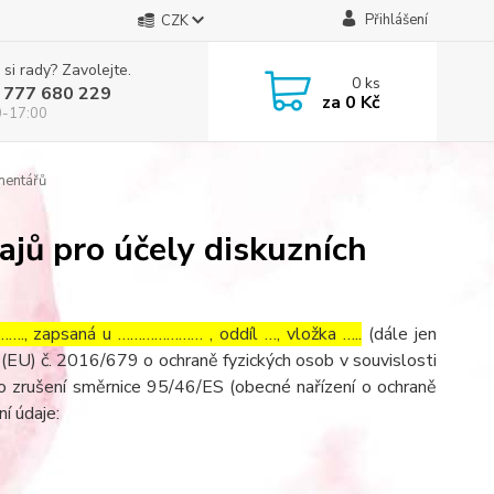
Přihlášení
CZK
 si rady? Zavolejte.
0
ks
 777 680 229
za
0 Kč
0-17:00
mentářů
jů pro účely diskuzních
…., zapsaná u ………………… , oddíl …, vložka …..
(dále jen
(EU) č. 2016/679 o ochraně fyzických osob v souvislosti
o zrušení směrnice 95/46/ES (obecné nařízení o ochraně
ní údaje: