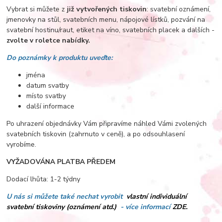
Vybrat si můžete z
již vytvořených tiskovin
: svatební oznámení,
jmenovky na stůl, svatebních menu, nápojové lístků, pozvání na
svatební hostinu/raut, etiket na víno, svatebních placek a dalších -
zvolte v roletce nabídky.
Do poznámky k produktu uveďte:
jména
datum svatby
místo svatby
další informace
Po uhrazení objednávky Vám připravíme náhled Vámi zvolených
svatebních tiskovin (zahrnuto v ceně), a po odsouhlasení
vyrobíme.
VYŽADOVÁNA PLATBA PŘEDEM
Dodací lhůta: 1-2 týdny
U nás si můžete také nechat vyrobit
vlastní individuální
svatební tiskoviny (oznámení atd.)
- více informací
ZDE.