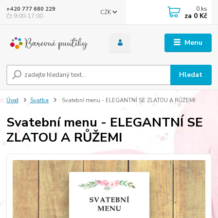
0
ks
+420 777 680 229
CZK
za
0 Kč
Čt 9:00-17:00
Menu
Hledat
Úvod
Svatba
Svatební menu - ELEGANTNÍ SE ZLATOU A RŮŽEMI
Svatební menu - ELEGANTNÍ SE
ZLATOU A RŮŽEMI