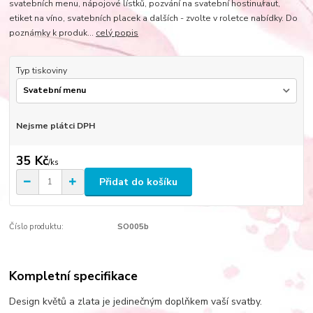
svatebních menu, nápojové lístků, pozvání na svatební hostinu/raut,
etiket na víno, svatebních placek a dalších - zvolte v roletce nabídky. Do
poznámky k produk...
celý popis
Typ tiskoviny
Nejsme plátci DPH
35 Kč
/
ks
Přidat do košíku
Číslo produktu:
SO005b
Kompletní specifikace
Design květů a zlata je jedinečným doplňkem vaší svatby.